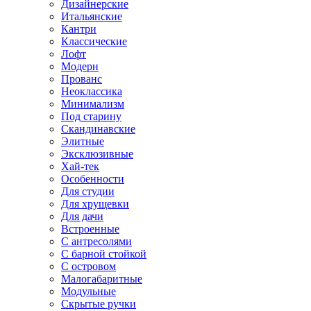
Дизайнерские
Итальянские
Кантри
Классические
Лофт
Модерн
Прованс
Неоклассика
Минимализм
Под старину
Скандинавские
Элитные
Эксклюзивные
Хай-тек
Особенности
Для студии
Для хрущевки
Для дачи
Встроенные
С антресолями
С барной стойкой
С островом
Малогабаритные
Модульные
Скрытые ручки