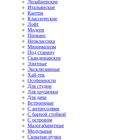
Дизайнерские
Итальянские
Кантри
Классические
Лофт
Модерн
Прованс
Неоклассика
Минимализм
Под старину
Скандинавские
Элитные
Эксклюзивные
Хай-тек
Особенности
Для студии
Для хрущевки
Для дачи
Встроенные
С антресолями
С барной стойкой
С островом
Малогабаритные
Модульные
Скрытые ручки