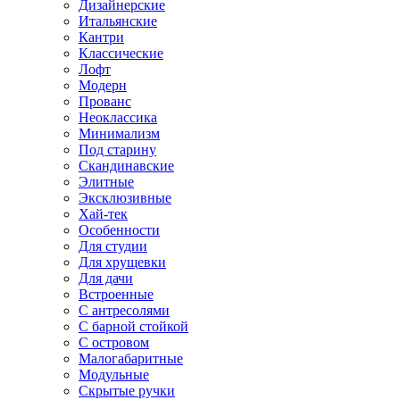
Дизайнерские
Итальянские
Кантри
Классические
Лофт
Модерн
Прованс
Неоклассика
Минимализм
Под старину
Скандинавские
Элитные
Эксклюзивные
Хай-тек
Особенности
Для студии
Для хрущевки
Для дачи
Встроенные
С антресолями
С барной стойкой
С островом
Малогабаритные
Модульные
Скрытые ручки