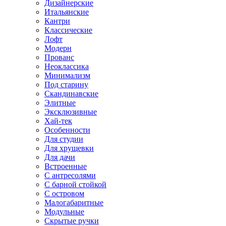
Дизайнерские
Итальянские
Кантри
Классические
Лофт
Модерн
Прованс
Неоклассика
Минимализм
Под старину
Скандинавские
Элитные
Эксклюзивные
Хай-тек
Особенности
Для студии
Для хрущевки
Для дачи
Встроенные
С антресолями
С барной стойкой
С островом
Малогабаритные
Модульные
Скрытые ручки