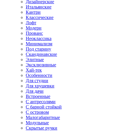
Дизайнерские
Итальянские
Кантри
Классические
Лофт
Модерн
Прованс
Неоклассика
Минимализм
Под старину
Скандинавские
Элитные
Эксклюзивные
Хай-тек
Особенности
Для студии
Для хрущевки
Для дачи
Встроенные
С антресолями
С барной стойкой
С островом
Малогабаритные
Модульные
Скрытые ручки