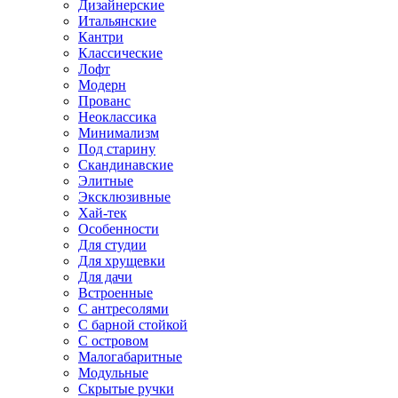
Дизайнерские
Итальянские
Кантри
Классические
Лофт
Модерн
Прованс
Неоклассика
Минимализм
Под старину
Скандинавские
Элитные
Эксклюзивные
Хай-тек
Особенности
Для студии
Для хрущевки
Для дачи
Встроенные
С антресолями
С барной стойкой
С островом
Малогабаритные
Модульные
Скрытые ручки