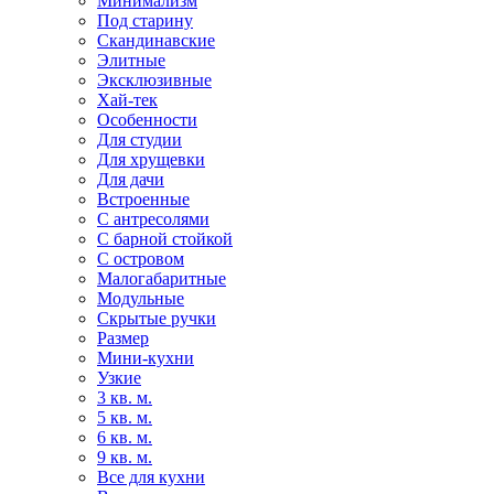
Минимализм
Под старину
Скандинавские
Элитные
Эксклюзивные
Хай-тек
Особенности
Для студии
Для хрущевки
Для дачи
Встроенные
С антресолями
С барной стойкой
С островом
Малогабаритные
Модульные
Скрытые ручки
Размер
Мини-кухни
Узкие
3 кв. м.
5 кв. м.
6 кв. м.
9 кв. м.
Все для кухни