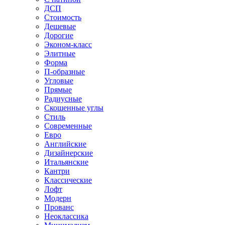
ДСП
Стоимость
Дешевые
Дорогие
Эконом-класс
Элитные
Форма
П-образные
Угловые
Прямые
Радиусные
Скошенные углы
Стиль
Современные
Евро
Английские
Дизайнерские
Итальянские
Кантри
Классические
Лофт
Модерн
Прованс
Неоклассика