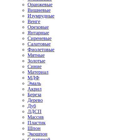
Оранжевые
Вишневые
Изумрудные
Венге
Ореховые
Янтарные
Сиреневые
Салатовые
Фиолетовые
Мятные
Золотые
Синие
Материал
МДФ
Эмаль
Акрил
Береза
Дерево
Дуб
ЛДСП
Массив
Пластик
Шпон
Экошпон
С патиной