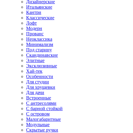
Дизайнерские
Итальянские
Кантри
Классические
Лофт
Модерн
Прованс
Неоклассика
Минимализм
Под старину
Скандинавские
Элитные
Эксклюзивные
Хай-тек
Особенности
Для студии
Для хрущевки
Для дачи
Встроенные
С антресолями
С барной стойкой
С островом
Малогабаритные
Модульные
Скрытые ручки