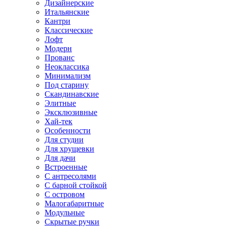
Дизайнерские
Итальянские
Кантри
Классические
Лофт
Модерн
Прованс
Неоклассика
Минимализм
Под старину
Скандинавские
Элитные
Эксклюзивные
Хай-тек
Особенности
Для студии
Для хрущевки
Для дачи
Встроенные
С антресолями
С барной стойкой
С островом
Малогабаритные
Модульные
Скрытые ручки