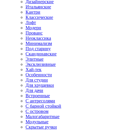
Дизайнерские
Итальянские
Кантри
Классические
Лофт
Модерн
Прованс
Неоклассика
Минимализм
Под старину
Скандинавские
Элитные
Эксклюзивные
Хай-тек
Особенности
Для студии
Для хрущевки
Для дачи
Встроенные
С антресолями
С барной стойкой
С островом
Малогабаритные
Модульные
Скрытые ручки