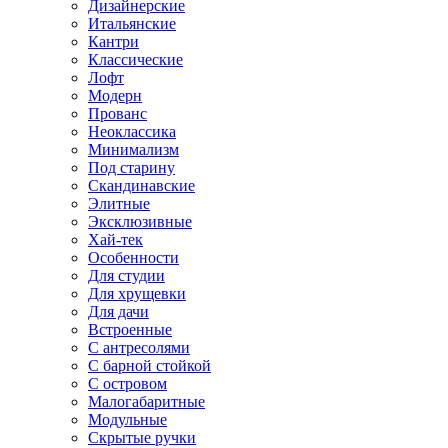
Дизайнерские
Итальянские
Кантри
Классические
Лофт
Модерн
Прованс
Неоклассика
Минимализм
Под старину
Скандинавские
Элитные
Эксклюзивные
Хай-тек
Особенности
Для студии
Для хрущевки
Для дачи
Встроенные
С антресолями
С барной стойкой
С островом
Малогабаритные
Модульные
Скрытые ручки