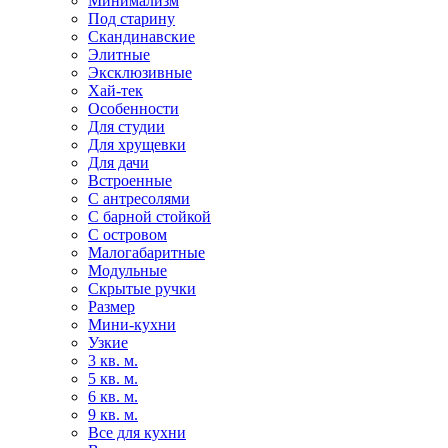
Минимализм
Под старину
Скандинавские
Элитные
Эксклюзивные
Хай-тек
Особенности
Для студии
Для хрущевки
Для дачи
Встроенные
С антресолями
С барной стойкой
С островом
Малогабаритные
Модульные
Скрытые ручки
Размер
Мини-кухни
Узкие
3 кв. м.
5 кв. м.
6 кв. м.
9 кв. м.
Все для кухни