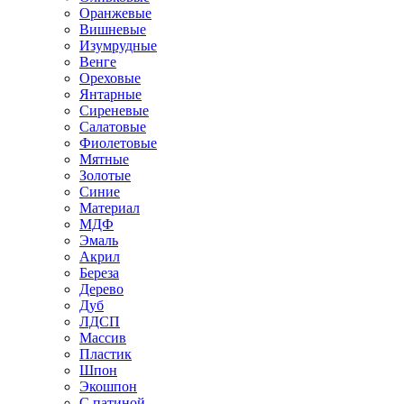
Оранжевые
Вишневые
Изумрудные
Венге
Ореховые
Янтарные
Сиреневые
Салатовые
Фиолетовые
Мятные
Золотые
Синие
Материал
МДФ
Эмаль
Акрил
Береза
Дерево
Дуб
ЛДСП
Массив
Пластик
Шпон
Экошпон
С патиной