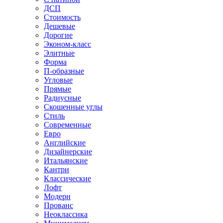
ДСП
Стоимость
Дешевые
Дорогие
Эконом-класс
Элитные
Форма
П-образные
Угловые
Прямые
Радиусные
Скошенные углы
Стиль
Современные
Евро
Английские
Дизайнерские
Итальянские
Кантри
Классические
Лофт
Модерн
Прованс
Неоклассика