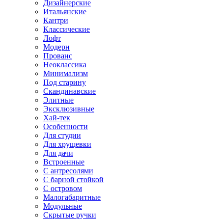
Дизайнерские
Итальянские
Кантри
Классические
Лофт
Модерн
Прованс
Неоклассика
Минимализм
Под старину
Скандинавские
Элитные
Эксклюзивные
Хай-тек
Особенности
Для студии
Для хрущевки
Для дачи
Встроенные
С антресолями
С барной стойкой
С островом
Малогабаритные
Модульные
Скрытые ручки