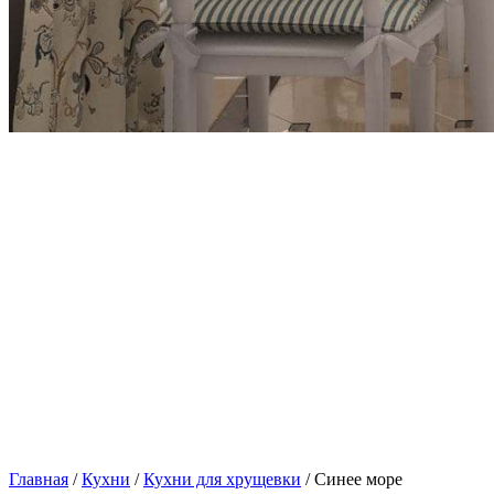
Главная
/
Кухни
/
Кухни для хрущевки
/ Синее море