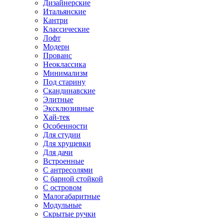
Дизайнерские
Итальянские
Кантри
Классические
Лофт
Модерн
Прованс
Неоклассика
Минимализм
Под старину
Скандинавские
Элитные
Эксклюзивные
Хай-тек
Особенности
Для студии
Для хрущевки
Для дачи
Встроенные
С антресолями
С барной стойкой
С островом
Малогабаритные
Модульные
Скрытые ручки