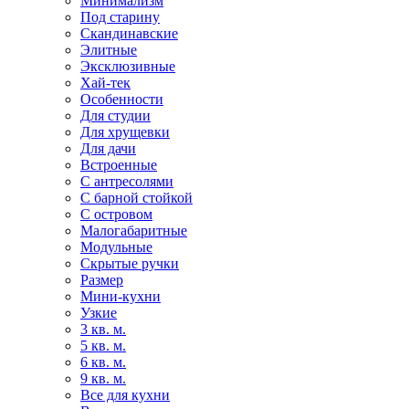
Минимализм
Под старину
Скандинавские
Элитные
Эксклюзивные
Хай-тек
Особенности
Для студии
Для хрущевки
Для дачи
Встроенные
С антресолями
С барной стойкой
С островом
Малогабаритные
Модульные
Скрытые ручки
Размер
Мини-кухни
Узкие
3 кв. м.
5 кв. м.
6 кв. м.
9 кв. м.
Все для кухни