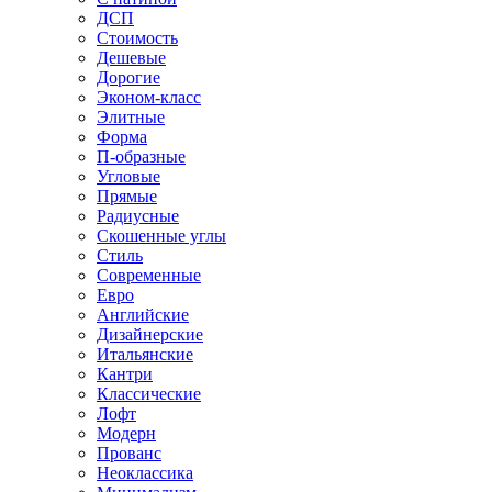
ДСП
Стоимость
Дешевые
Дорогие
Эконом-класс
Элитные
Форма
П-образные
Угловые
Прямые
Радиусные
Скошенные углы
Стиль
Современные
Евро
Английские
Дизайнерские
Итальянские
Кантри
Классические
Лофт
Модерн
Прованс
Неоклассика