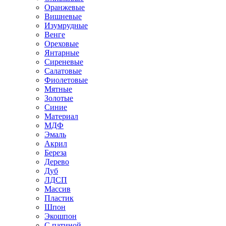
Оранжевые
Вишневые
Изумрудные
Венге
Ореховые
Янтарные
Сиреневые
Салатовые
Фиолетовые
Мятные
Золотые
Синие
Материал
МДФ
Эмаль
Акрил
Береза
Дерево
Дуб
ЛДСП
Массив
Пластик
Шпон
Экошпон
С патиной