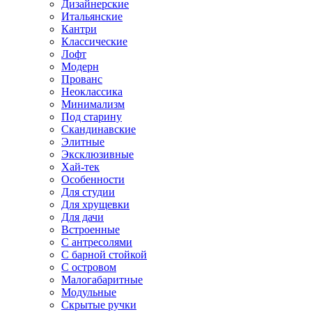
Дизайнерские
Итальянские
Кантри
Классические
Лофт
Модерн
Прованс
Неоклассика
Минимализм
Под старину
Скандинавские
Элитные
Эксклюзивные
Хай-тек
Особенности
Для студии
Для хрущевки
Для дачи
Встроенные
С антресолями
С барной стойкой
С островом
Малогабаритные
Модульные
Скрытые ручки