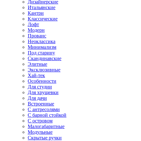
Дизайнерские
Итальянские
Кантри
Классические
Лофт
Модерн
Прованс
Неоклассика
Минимализм
Под старину
Скандинавские
Элитные
Эксклюзивные
Хай-тек
Особенности
Для студии
Для хрущевки
Для дачи
Встроенные
С антресолями
С барной стойкой
С островом
Малогабаритные
Модульные
Скрытые ручки