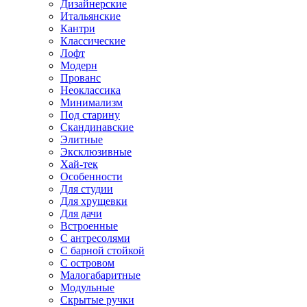
Дизайнерские
Итальянские
Кантри
Классические
Лофт
Модерн
Прованс
Неоклассика
Минимализм
Под старину
Скандинавские
Элитные
Эксклюзивные
Хай-тек
Особенности
Для студии
Для хрущевки
Для дачи
Встроенные
С антресолями
С барной стойкой
С островом
Малогабаритные
Модульные
Скрытые ручки