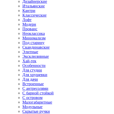
Дизайнерские
Итальянские
Кантри
Классические
Лофт
Модерн
Прованс
Неоклассика
Минимализм
Под старину
Скандинавские
Элитные
Эксклюзивные
Хай-тек
Особенности
Для студии
Для хрущевки
Для дачи
Встроенные
С антресолями
С барной стойкой
С островом
Малогабаритные
Модульные
Скрытые ручки