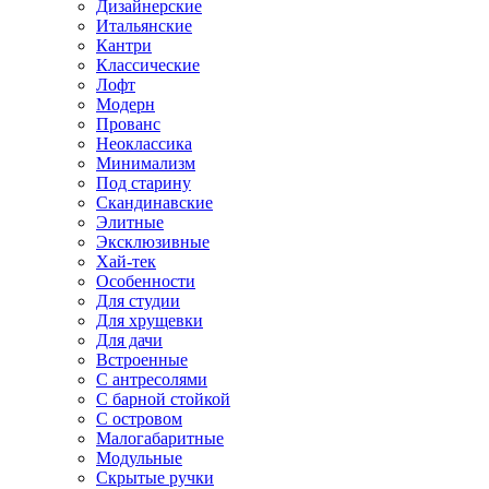
Дизайнерские
Итальянские
Кантри
Классические
Лофт
Модерн
Прованс
Неоклассика
Минимализм
Под старину
Скандинавские
Элитные
Эксклюзивные
Хай-тек
Особенности
Для студии
Для хрущевки
Для дачи
Встроенные
С антресолями
С барной стойкой
С островом
Малогабаритные
Модульные
Скрытые ручки