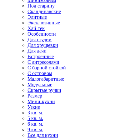
Минимализм
Под старину
Скандинавские
Элитные
Эксклюзивные
Хай-тек
Особенности
Для студии
Для хрущевки
Для дачи
Встроенные
С антресолями
С барной стойкой
С островом
Малогабаритные
Модульные
Скрытые ручки
Размер
Мини-кухни
Узкие
3 кв. м.
5 кв. м.
6 кв. м.
9 кв. м.
Все для кухни