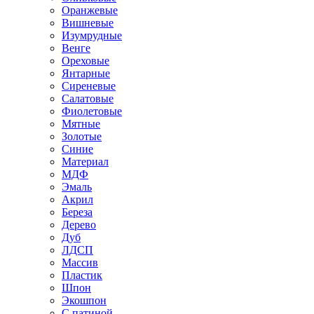
Оранжевые
Вишневые
Изумрудные
Венге
Ореховые
Янтарные
Сиреневые
Салатовые
Фиолетовые
Мятные
Золотые
Синие
Материал
МДФ
Эмаль
Акрил
Береза
Дерево
Дуб
ЛДСП
Массив
Пластик
Шпон
Экошпон
С патиной