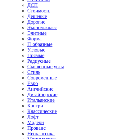
ДСП
Стоимость
Дешевые
Дорогие
Эконом-класс
Элитные
Форма
П-образные
Угловые
Прямые
Радиусные
Скошенные углы
Стиль
Современные
Евро
Английские
Дизайнерские
Итальянские
Кантри
Классические
Лофт
Модерн
Прованс
Неоклассика