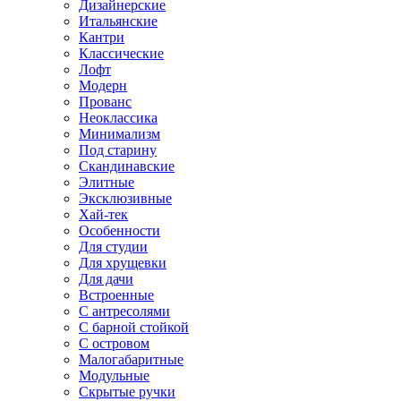
Дизайнерские
Итальянские
Кантри
Классические
Лофт
Модерн
Прованс
Неоклассика
Минимализм
Под старину
Скандинавские
Элитные
Эксклюзивные
Хай-тек
Особенности
Для студии
Для хрущевки
Для дачи
Встроенные
С антресолями
С барной стойкой
С островом
Малогабаритные
Модульные
Скрытые ручки