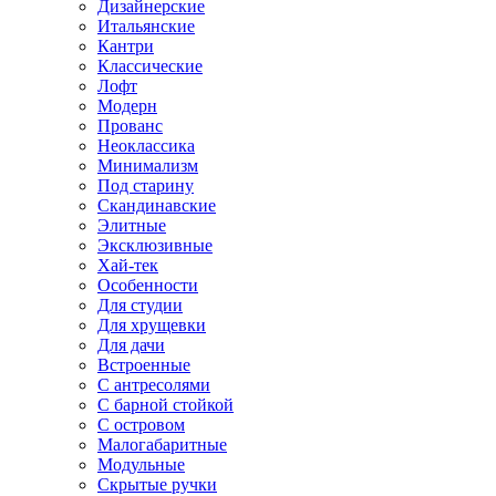
Дизайнерские
Итальянские
Кантри
Классические
Лофт
Модерн
Прованс
Неоклассика
Минимализм
Под старину
Скандинавские
Элитные
Эксклюзивные
Хай-тек
Особенности
Для студии
Для хрущевки
Для дачи
Встроенные
С антресолями
С барной стойкой
С островом
Малогабаритные
Модульные
Скрытые ручки