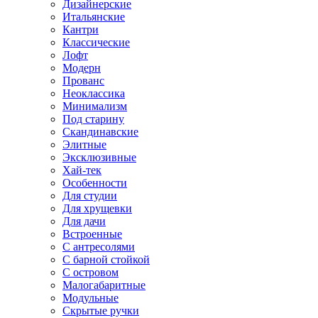
Дизайнерские
Итальянские
Кантри
Классические
Лофт
Модерн
Прованс
Неоклассика
Минимализм
Под старину
Скандинавские
Элитные
Эксклюзивные
Хай-тек
Особенности
Для студии
Для хрущевки
Для дачи
Встроенные
С антресолями
С барной стойкой
С островом
Малогабаритные
Модульные
Скрытые ручки