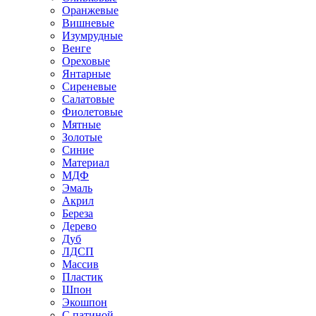
Оранжевые
Вишневые
Изумрудные
Венге
Ореховые
Янтарные
Сиреневые
Салатовые
Фиолетовые
Мятные
Золотые
Синие
Материал
МДФ
Эмаль
Акрил
Береза
Дерево
Дуб
ЛДСП
Массив
Пластик
Шпон
Экошпон
С патиной