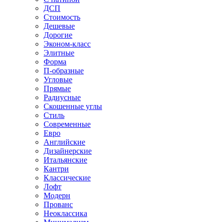
ДСП
Стоимость
Дешевые
Дорогие
Эконом-класс
Элитные
Форма
П-образные
Угловые
Прямые
Радиусные
Скошенные углы
Стиль
Современные
Евро
Английские
Дизайнерские
Итальянские
Кантри
Классические
Лофт
Модерн
Прованс
Неоклассика