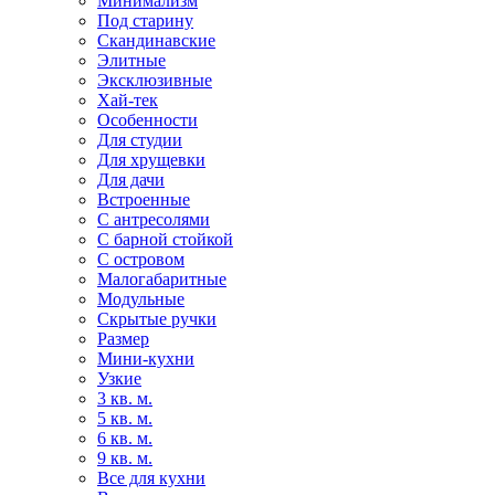
Минимализм
Под старину
Скандинавские
Элитные
Эксклюзивные
Хай-тек
Особенности
Для студии
Для хрущевки
Для дачи
Встроенные
С антресолями
С барной стойкой
С островом
Малогабаритные
Модульные
Скрытые ручки
Размер
Мини-кухни
Узкие
3 кв. м.
5 кв. м.
6 кв. м.
9 кв. м.
Все для кухни