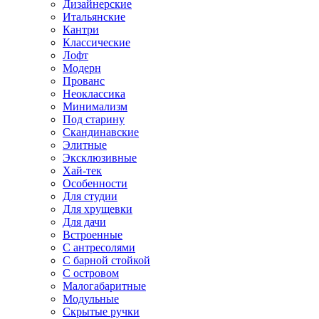
Дизайнерские
Итальянские
Кантри
Классические
Лофт
Модерн
Прованс
Неоклассика
Минимализм
Под старину
Скандинавские
Элитные
Эксклюзивные
Хай-тек
Особенности
Для студии
Для хрущевки
Для дачи
Встроенные
С антресолями
С барной стойкой
С островом
Малогабаритные
Модульные
Скрытые ручки