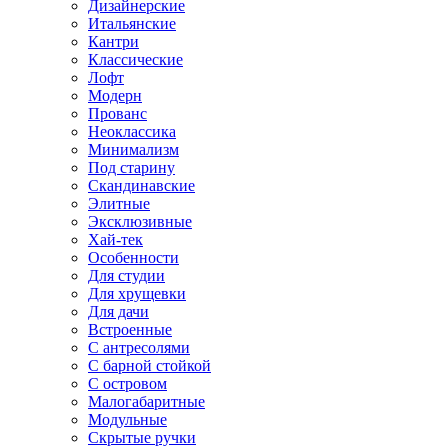
Дизайнерские
Итальянские
Кантри
Классические
Лофт
Модерн
Прованс
Неоклассика
Минимализм
Под старину
Скандинавские
Элитные
Эксклюзивные
Хай-тек
Особенности
Для студии
Для хрущевки
Для дачи
Встроенные
С антресолями
С барной стойкой
С островом
Малогабаритные
Модульные
Скрытые ручки