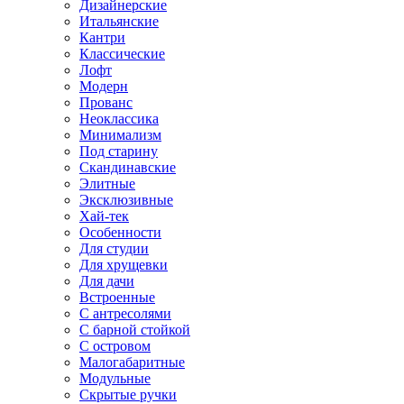
Дизайнерские
Итальянские
Кантри
Классические
Лофт
Модерн
Прованс
Неоклассика
Минимализм
Под старину
Скандинавские
Элитные
Эксклюзивные
Хай-тек
Особенности
Для студии
Для хрущевки
Для дачи
Встроенные
С антресолями
С барной стойкой
С островом
Малогабаритные
Модульные
Скрытые ручки