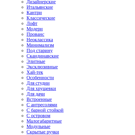
Дизайнерские
Итальянские
Кантри
Классические
Лофт
Модерн
Прованс
Неоклассика
Минимализм
Под старину
Скандинавские
Элитные
Эксклюзивные
Хай-тек
Особенности
Для студии
Для хрущевки
Для дачи
Встроенные
С антресолями
С барной стойкой
С островом
Малогабаритные
Модульные
Скрытые ручки