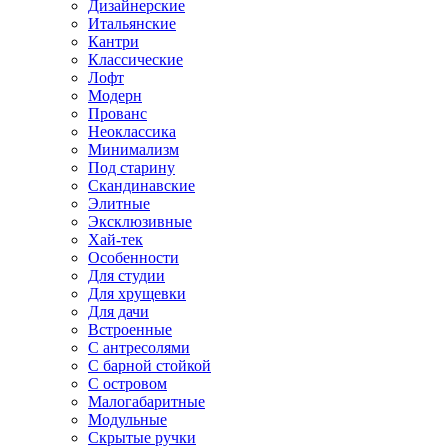
Дизайнерские
Итальянские
Кантри
Классические
Лофт
Модерн
Прованс
Неоклассика
Минимализм
Под старину
Скандинавские
Элитные
Эксклюзивные
Хай-тек
Особенности
Для студии
Для хрущевки
Для дачи
Встроенные
С антресолями
С барной стойкой
С островом
Малогабаритные
Модульные
Скрытые ручки