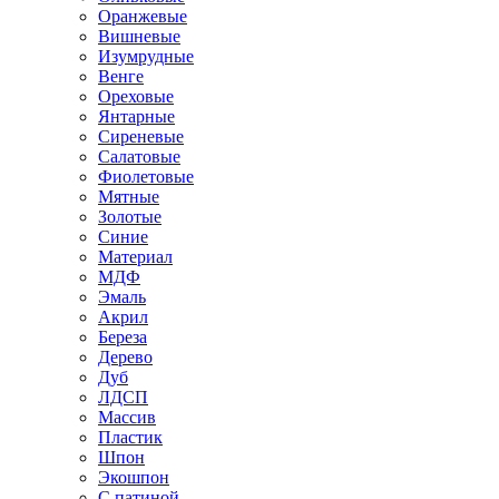
Оранжевые
Вишневые
Изумрудные
Венге
Ореховые
Янтарные
Сиреневые
Салатовые
Фиолетовые
Мятные
Золотые
Синие
Материал
МДФ
Эмаль
Акрил
Береза
Дерево
Дуб
ЛДСП
Массив
Пластик
Шпон
Экошпон
С патиной