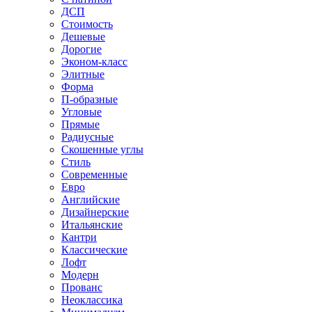
ДСП
Стоимость
Дешевые
Дорогие
Эконом-класс
Элитные
Форма
П-образные
Угловые
Прямые
Радиусные
Скошенные углы
Стиль
Современные
Евро
Английские
Дизайнерские
Итальянские
Кантри
Классические
Лофт
Модерн
Прованс
Неоклассика