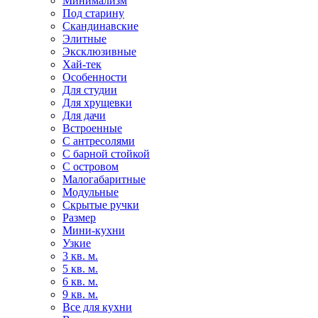
Минимализм
Под старину
Скандинавские
Элитные
Эксклюзивные
Хай-тек
Особенности
Для студии
Для хрущевки
Для дачи
Встроенные
С антресолями
С барной стойкой
С островом
Малогабаритные
Модульные
Скрытые ручки
Размер
Мини-кухни
Узкие
3 кв. м.
5 кв. м.
6 кв. м.
9 кв. м.
Все для кухни