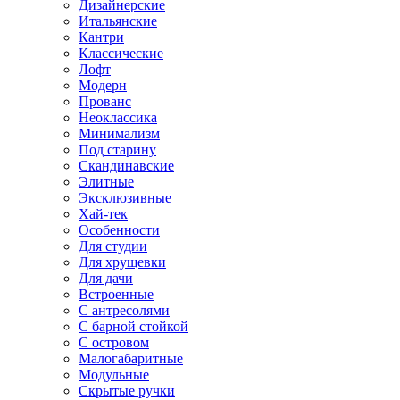
Дизайнерские
Итальянские
Кантри
Классические
Лофт
Модерн
Прованс
Неоклассика
Минимализм
Под старину
Скандинавские
Элитные
Эксклюзивные
Хай-тек
Особенности
Для студии
Для хрущевки
Для дачи
Встроенные
С антресолями
С барной стойкой
С островом
Малогабаритные
Модульные
Скрытые ручки