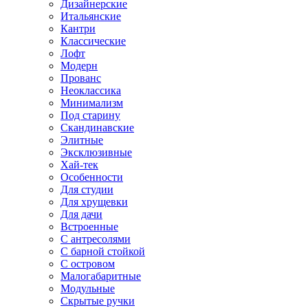
Дизайнерские
Итальянские
Кантри
Классические
Лофт
Модерн
Прованс
Неоклассика
Минимализм
Под старину
Скандинавские
Элитные
Эксклюзивные
Хай-тек
Особенности
Для студии
Для хрущевки
Для дачи
Встроенные
С антресолями
С барной стойкой
С островом
Малогабаритные
Модульные
Скрытые ручки