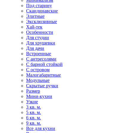
Минимализм
Под старину
Скандинавские
Элитные
Эксклюзивные
Хай-тек
Особенности
Для студии
Для хрущевки
Для дачи
Встроенные
С антресолями
С барной стойкой
С островом
Малогабаритные
Модульные
Скрытые ручки
Размер
Мини-кухни
Узкие
3 кв. м.
5 кв. м.
6 кв. м.
9 кв. м.
Все для кухни