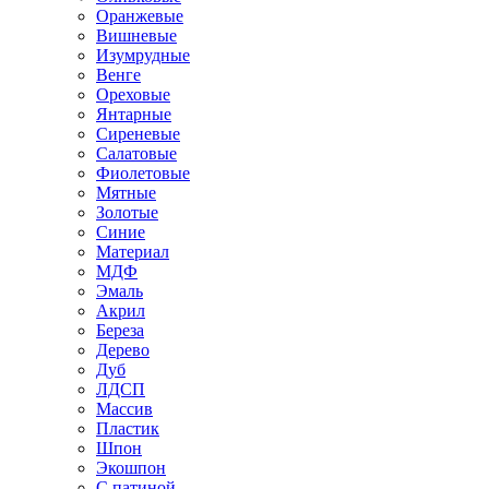
Оранжевые
Вишневые
Изумрудные
Венге
Ореховые
Янтарные
Сиреневые
Салатовые
Фиолетовые
Мятные
Золотые
Синие
Материал
МДФ
Эмаль
Акрил
Береза
Дерево
Дуб
ЛДСП
Массив
Пластик
Шпон
Экошпон
С патиной