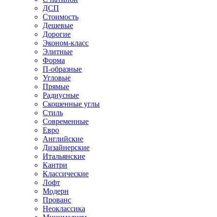
ДСП
Стоимость
Дешевые
Дорогие
Эконом-класс
Элитные
Форма
П-образные
Угловые
Прямые
Радиусные
Скошенные углы
Стиль
Современные
Евро
Английские
Дизайнерские
Итальянские
Кантри
Классические
Лофт
Модерн
Прованс
Неоклассика