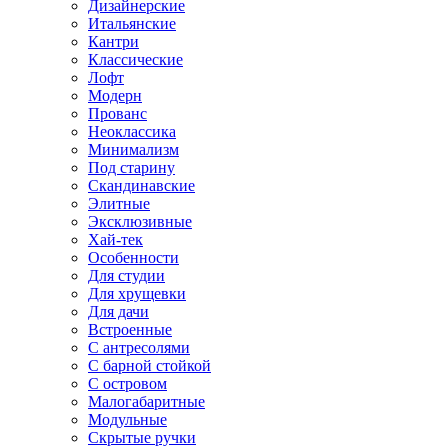
Дизайнерские
Итальянские
Кантри
Классические
Лофт
Модерн
Прованс
Неоклассика
Минимализм
Под старину
Скандинавские
Элитные
Эксклюзивные
Хай-тек
Особенности
Для студии
Для хрущевки
Для дачи
Встроенные
С антресолями
С барной стойкой
С островом
Малогабаритные
Модульные
Скрытые ручки