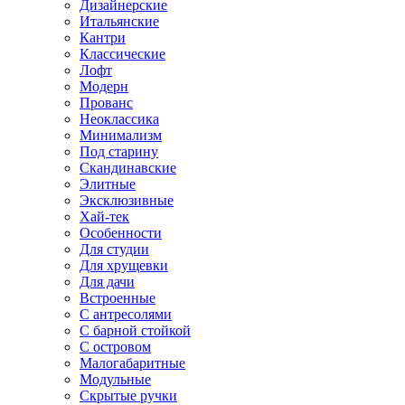
Дизайнерские
Итальянские
Кантри
Классические
Лофт
Модерн
Прованс
Неоклассика
Минимализм
Под старину
Скандинавские
Элитные
Эксклюзивные
Хай-тек
Особенности
Для студии
Для хрущевки
Для дачи
Встроенные
С антресолями
С барной стойкой
С островом
Малогабаритные
Модульные
Скрытые ручки