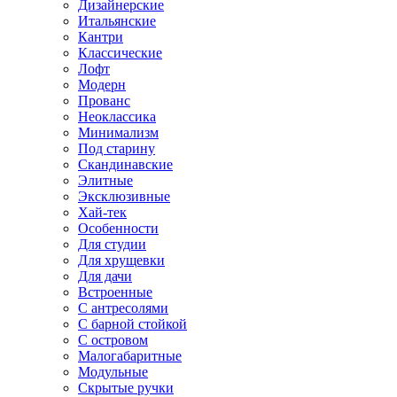
Дизайнерские
Итальянские
Кантри
Классические
Лофт
Модерн
Прованс
Неоклассика
Минимализм
Под старину
Скандинавские
Элитные
Эксклюзивные
Хай-тек
Особенности
Для студии
Для хрущевки
Для дачи
Встроенные
С антресолями
С барной стойкой
С островом
Малогабаритные
Модульные
Скрытые ручки