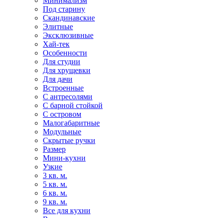
Минимализм
Под старину
Скандинавские
Элитные
Эксклюзивные
Хай-тек
Особенности
Для студии
Для хрущевки
Для дачи
Встроенные
С антресолями
С барной стойкой
С островом
Малогабаритные
Модульные
Скрытые ручки
Размер
Мини-кухни
Узкие
3 кв. м.
5 кв. м.
6 кв. м.
9 кв. м.
Все для кухни