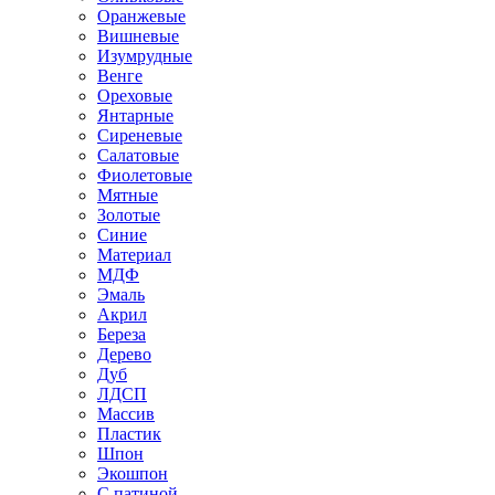
Оранжевые
Вишневые
Изумрудные
Венге
Ореховые
Янтарные
Сиреневые
Салатовые
Фиолетовые
Мятные
Золотые
Синие
Материал
МДФ
Эмаль
Акрил
Береза
Дерево
Дуб
ЛДСП
Массив
Пластик
Шпон
Экошпон
С патиной