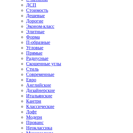
ДСП
Стоимость
Дешевые
Дорогие
Эконом-класс
Элитные
Форма
П-образные
Угловые
Прямые
Радиусные
Скошенные углы
Стиль
Современные
Евро
Английские
Дизайнерские
Итальянские
Кантри
Классические
Лофт
Модерн
Прованс
Неоклассика