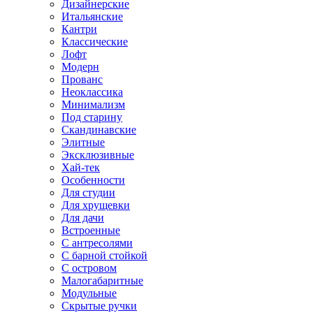
Дизайнерские
Итальянские
Кантри
Классические
Лофт
Модерн
Прованс
Неоклассика
Минимализм
Под старину
Скандинавские
Элитные
Эксклюзивные
Хай-тек
Особенности
Для студии
Для хрущевки
Для дачи
Встроенные
С антресолями
С барной стойкой
С островом
Малогабаритные
Модульные
Скрытые ручки