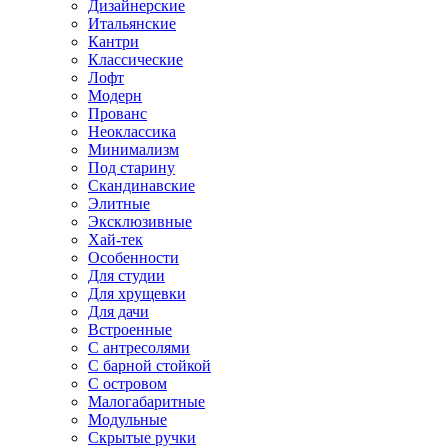
Дизайнерские
Итальянские
Кантри
Классические
Лофт
Модерн
Прованс
Неоклассика
Минимализм
Под старину
Скандинавские
Элитные
Эксклюзивные
Хай-тек
Особенности
Для студии
Для хрущевки
Для дачи
Встроенные
С антресолями
С барной стойкой
С островом
Малогабаритные
Модульные
Скрытые ручки