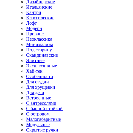
Дизайнерские
Итальянские
Кантри
Классические
Лофт
Модерн
Прованс
Неоклассика
Минимализм
Под старину
Скандинавские
Элитные
Эксклюзивные
Хай-тек
Особенности
Для студии
Для хрущевки
Для дачи
Встроенные
С антресолями
С барной стойкой
С островом
Малогабаритные
Модульные
Скрытые ручки