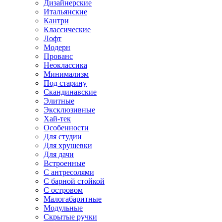
Дизайнерские
Итальянские
Кантри
Классические
Лофт
Модерн
Прованс
Неоклассика
Минимализм
Под старину
Скандинавские
Элитные
Эксклюзивные
Хай-тек
Особенности
Для студии
Для хрущевки
Для дачи
Встроенные
С антресолями
С барной стойкой
С островом
Малогабаритные
Модульные
Скрытые ручки