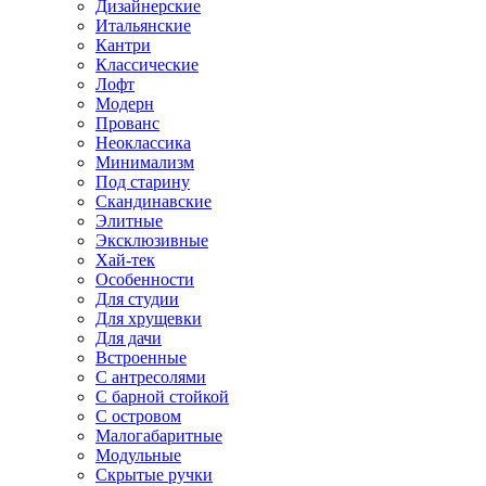
Дизайнерские
Итальянские
Кантри
Классические
Лофт
Модерн
Прованс
Неоклассика
Минимализм
Под старину
Скандинавские
Элитные
Эксклюзивные
Хай-тек
Особенности
Для студии
Для хрущевки
Для дачи
Встроенные
С антресолями
С барной стойкой
С островом
Малогабаритные
Модульные
Скрытые ручки